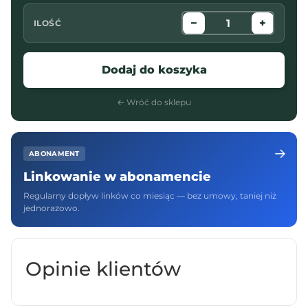
−
+
ILOŚĆ
Dodaj do koszyka
← Wróć do sklepu
→
ABONAMENT
Linkowanie w abonamencie
Regularny dopływ linków co miesiąc — bez umowy, taniej niż
jednorazowo.
Opinie klientów